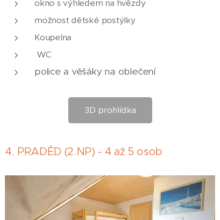
okno s výhledem na hvězdy
možnost dětské postýlky
Koupelna
WC
police a věšáky na oblečení
3D prohlídka
4. PRADĚD (2.NP) - 4 až 5 osob